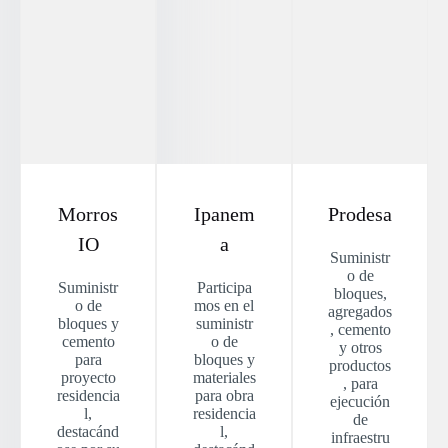
Morros
Ipanem
Prodesa
IO
a
Suministr
o de
Suministr
Participa
bloques,
o de
mos en el
agregados
bloques y
suministr
, cemento
cemento
o de
y otros
para
bloques y
productos
proyecto
materiales
, para
residencia
para obra
ejecución
l,
residencia
de
destacánd
l,
infraestru