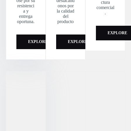
ose por su
destacánd
ctura
resistenci
onos por
comercial
a y
la calidad
.
entrega
del
oportuna.
producto
EXPLORE
EXPLORE
EXPLORE