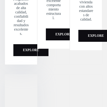
excelente
vivienda
acabados
comporta
con altos
de alta
miento
estandare
calidad,
estructura
s de
confiabili
l.
calidad.
dad y
resultados
excelente
s.
EXPLORE
EXPLORE
EXPLORE