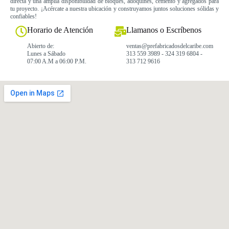
directa y una amplia disponibilidad de bloques, adoquines, cemento y agregados para
tu proyecto. ¡Acércate a nuestra ubicación y construyamos juntos soluciones sólidas y
confiables!
Horario de Atención
Llamanos o Escríbenos
Abierto de:
ventas@prefabricadosdelcaribe.com
Lunes a Sábado
313 559 3989 - 324 319 6804 -
07:00 A.M a 06:00 P.M.
313 712 9616