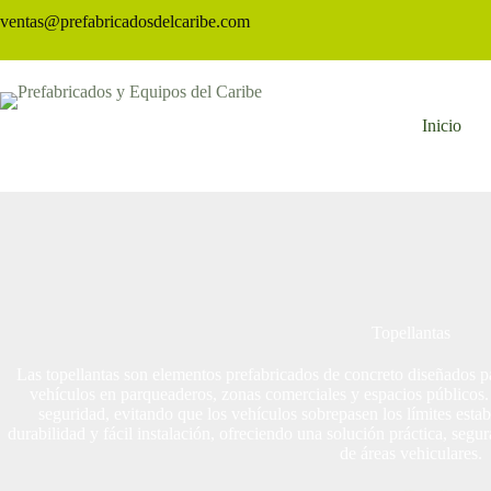
ventas@prefabricadosdelcaribe.com
Inicio
Topellantas
Las topellantas son elementos prefabricados de concreto diseñados pa
vehículos en parqueaderos, zonas comerciales y espacios públicos.
seguridad, evitando que los vehículos sobrepasen los límites establ
durabilidad y fácil instalación, ofreciendo una solución práctica, seg
de áreas vehiculares.