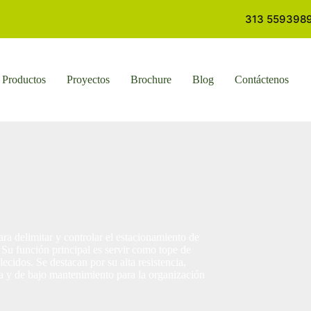
313 5593989 
Productos
Proyectos
Brochure
Blog
Contáctenos
ra delimitar y controlar el estacionamiento de
 Su función principal es servir como tope de
ecidos. Se destacan por su alta resistencia,
ura y de bajo mantenimiento para la organización