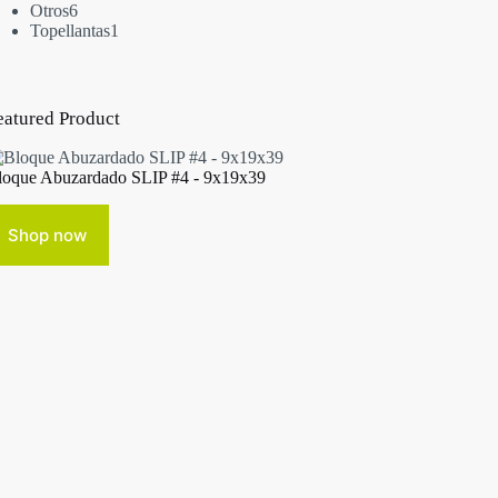
Otros
6
Topellantas
1
eatured Product
loque Abuzardado SLIP #4 - 9x19x39
Shop now