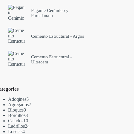
Pegante Cerámico y
Porcelanato
Cemento Estructural - Argos
Cemento Estructural -
Ultracem
ategories
Adoqines
5
Agregados
7
Bloques
9
Bordillos
3
Calados
10
Ladrillos
24
Losetas
4