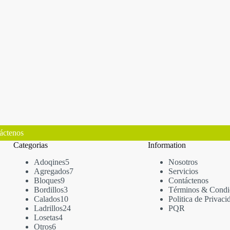
áctenos
Categorias
Information
Adoqines
5
Nosotros
Agregados
7
Servicios
Bloques
9
Contáctenos
Bordillos
3
Términos & Condi
Calados
10
Politica de Privaci
Ladrillos
24
PQR
Losetas
4
Otros
6